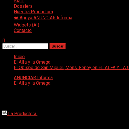
Staff
Dossiers
Nuestra Productora
❤️ Apoyá ANUNCIAR Informa
Widgets (AI)
Contacto
Buscar:
Inicio
El Alfa y la Omega
El Obispo de San Miguel, Mons. Fenoy en EL ALFA Y L
ANUNCIAR Informa
El Alfa y la Omega
El Obispo de San Miguel, Mons. Fenoy
Pequeños "Tips" informativos de las actividades de nuestra pr
La Productora
3 de junio de 2008