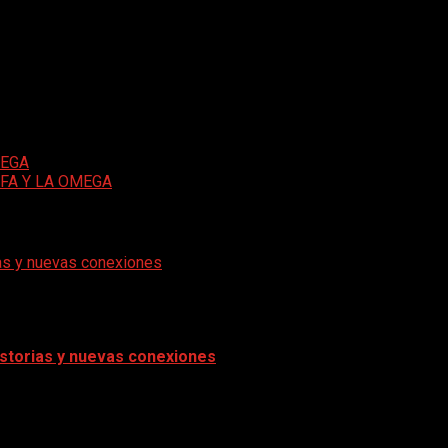
ispo de la Diócesis de San Miguel en Argentina, Mons. Sergio Alf
Y LA OMEGA
.
l Sr. Alfredo Musante, Director Responsable junto a Carlos Guz
o, desde su niñez, adolescencia, como surge el llamado al sacerdo
a la Diócesis de San Miguel, su primera diócesis y planteó los d
MEGA
ALFA Y LA OMEGA
rias y nuevas conexiones
historias y nuevas conexiones