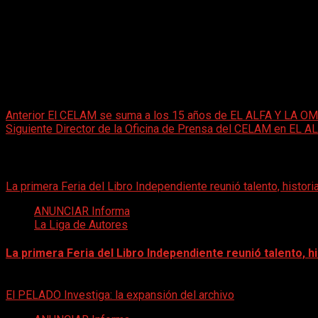
Buenos Aires, 03.06.2008, (AI).- El martes 03 de Junio, el Ob
invitado por la producción del programa participó en
EL ALFA 
Durante 60 minutos Mons. Fenoy compartió el programa junto a
llevaron a la audiencia a recorrer la vida e historia del obisp
como obispo auxiliar en Rosario las expectativas que tiene par
ANUNCIAR
Informa (AI)
Post
Anterior
El CELAM se suma a los 15 años de EL ALFA Y LA O
Siguiente
Director de la Oficina de Prensa del CELAM en EL 
navigation
Artículos Relacionados
La primera Feria del Libro Independiente reunió talento, histo
ANUNCIAR Informa
La Liga de Autores
La primera Feria del Libro Independiente reunió talento, 
30 de mayo de 2026
El PELADO Investiga: la expansión del archivo