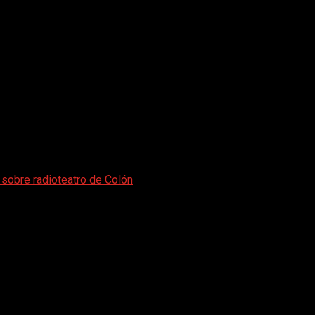
 sobre radioteatro de Colón
n del documental sobre radioteatro de Co
r el segundo documental dedicado al segundo viaje de Colón, q