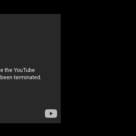
re de 2020, celebrando el 10º aniversario del E
PISODIO I, EL 