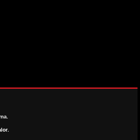
rma.
lor.