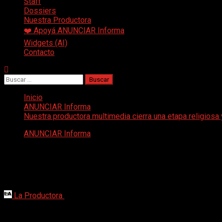
Staff
Dossiers
Nuestra Productora
❤️ Apoyá ANUNCIAR Informa
Widgets (AI)
Contacto
Buscar:
Inicio
ANUNCIAR Informa
Nuestra productora multimedia cierra una etapa religiosa
ANUNCIAR Informa
Nuestra productora multimedia cierra un
"Creo que 30 años de estar produciendo contenidos y formatos 
sinceramente no es redituable, más allá del compromiso que u
La Productora
29 de julio de 2021