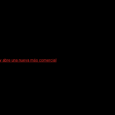
 y abre una nueva más comercial
a etapa religiosa y abre una nueva más c
con tinte religioso, formativo y doctrinal debe tener un receso
no puede tener con el mensaje"