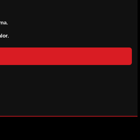
rma.
lor.