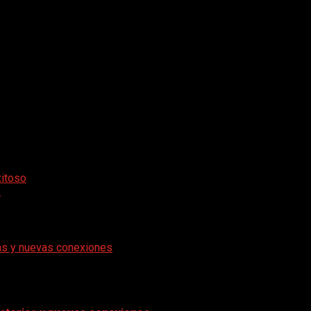
AR en esta nueva trayectoria y sé que va ser exitosa”
 a nuestro editor responsable que en muy poco tiempo,
ANUNCIA
e se rumorea es
ANUNCIAR
Dimensión Oscura.
ra productora multimedia, quedamos expectantes por tener más 
xitoso
O
rias y nuevas conexiones