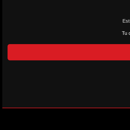
Est
Tu 
LEELO EN LÍNEA