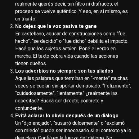
realmente querés decir, sin filtro ni disfraces, el
proceso se vuelve auténtico. Y eso, en sí mismo, es
un triunfo.
No dejes que la voz pasiva te gane
En castellano, abusar de construcciones como “fue
hecho”, “se decidió” o “fue dicho” debilita el impacto.
Hacé que los sujetos actúen. Poné el verbo en
marcha. El texto cobra vida cuando las acciones
tienen dueños.
Los adverbios no siempre son tus aliados
Aquellas palabras que terminan en “-mente” muchas
veces se cuelan sin aportar demasiado. “Felizmente”,
“cuidadosamente”, “lentamente” ¿realmente las
necesitás? Buscá ser directo, concreto y
contundente.
Evitá aclarar lo obvio después de un diálogo
Un “dijo enojado”, “susurró dulcemente” o “exclamó
con miedo” puede ser innecesario si el contexto ya lo
deja claro. Confiá en la fuerza del diálogo. No