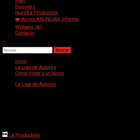
Staff
Dossiers
Nuestra Productora
❤️ Apoyá ANUNCIAR Informa
Widgets (AI)
Contacto
Buscar:
Inicio
La Liga de Autores
Cómo forjar a un héroe
La Liga de Autores
Cómo forjar a un héroe
La moral y el código ético del superhéroe forman otra capa pro
brújula interna, su sentido de justicia y las reglas que se impo
otros? ¿Qué límites no cruzará, incluso cuando enfrenta dilema
decisiones, incluso cuando parezcan contradictorias o doloros
La Productora
8 de febrero de 2026