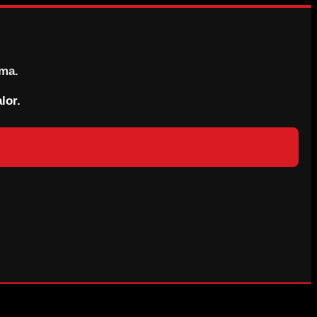
rma.
lor.