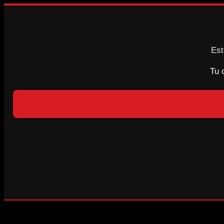
Est
Tu 
LEELO EN LÍNEA