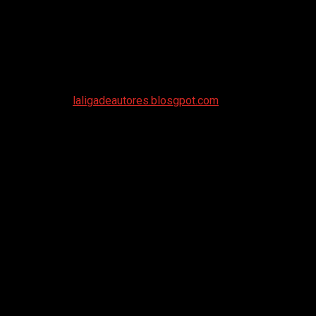
por sus acciones.
o de carácter. Aunque los combates espectaculares y las demost
es difíciles y las transformaciones personales que ocurren a lo 
 convertirá en un personaje inolvidable. Finalmente, recuerda qu
as perspectivas, historias originales y una voz narrativa auténti
logspot oficial
laligadeautores.blosgpot.com