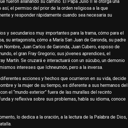
e fueron allanando su camino. El Papa Julio II le otorga una
sí, el permiso del prior de la orden religiosa a la que
mente y responder rápidamente cuando sea necesaria su
os y secundarios muy importantes para la trama, cómo para el
pa, su antagonista, cómo a María San Juan de Garonda, su padre
Sin Nombre, Juan Carlos de Garonda; Juan Cubero, esposo de
mundo, el gran Fray Gregorio; sus jóvenes aprendices, el
ray Martín. Se cruzará e interactuará con un súcubo, un demonio
mismos intereses que Ichneumón, pero a la inversa.
 diferentes acciones y hechos que ocurrieron en su vida, decide
 hombre y la mujer de su tiempo, es diferente a sus hermanos del
con el “mundo exterior” fuera de las murallas del recinto
ofunda y reflexiva sobre sus problemas, habla su idioma, conoce
nto, lo dedica a la oración, a la lectura de la Palabra de Dios,
talla.