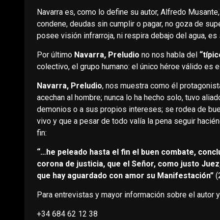
Navarra es, como lo define su autor, Alfredo Musante
condene, deudas sin cumplir o pagar, no goza de sup
posee visión infrarroja, ni respira debajo del agua, e
Por último
Navarra, Preludio
no nos habla del
“típi
colectivo, el grupo humano: el único héroe válido es el
Navarra, Preludio
, nos muestra como él protagonist
acechan al hombre; nunca lo ha hecho solo, tuvo aliad
demonios o a sus propios intereses; se rodea de bue
vivo y que a pesar de todo valía la pena seguir hacié
fin:
“…he peleado hasta el fin el buen combate, conclu
corona de justicia, que el Señor, como justo Juez
que hay aguardado con amor su Manifestación”
(
Para entrevistas y mayor información sobre el autor y
+34 684 62 12 38