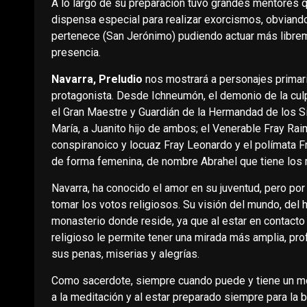
A lo largo de su preparación tuvo grandes mentores qu
dispensa especial para realizar exorcismos, obviando a
pertenece (San Jerónimo) pudiendo actuar más libre
presencia.
Navarra, Preludio
nos mostrará a personajes primari
protagonista. Desde Ichneumón, el demonio de la cul
el Gran Maestre y Guardián de la Hermandad de los 
María, a Juanito hijo de ambos; el Venerable Fray Rai
conspiranoico y locuaz Fray Leonardo y el polímata F
de forma femenina, de nombre Abrahel que tiene los 
Navarra, ha conocido el amor en su juventud, pero por
tomar los votos religiosos. Su visión del mundo, del
monasterio donde reside, ya que al estar en contacto 
religioso le permite tener una mirada más amplia, pr
sus penas, miserias y alegrías.
Como sacerdote, siempre cuando puede y tiene un mome
a la meditación y al estar preparado siempre para la ba