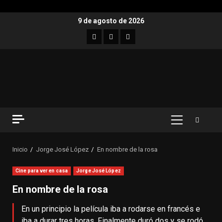
9 de agosto de 2026
Inicio
Jorge José López
En nombre de la rosa
Cine para ver en casa
Jorge José López
En nombre de la rosa
En un principio la película iba a rodarse en francés e
iba a durar tres horas. Finalmente duró dos y se rodó