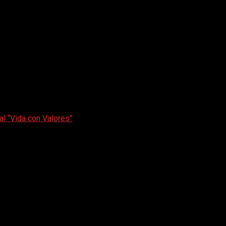
al “Vida con Valores”
uTube quita el canal “Vida con Valores”
enido religioso, porque de lo contrario sería el cuarto canal qu