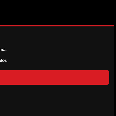
rma.
lor.