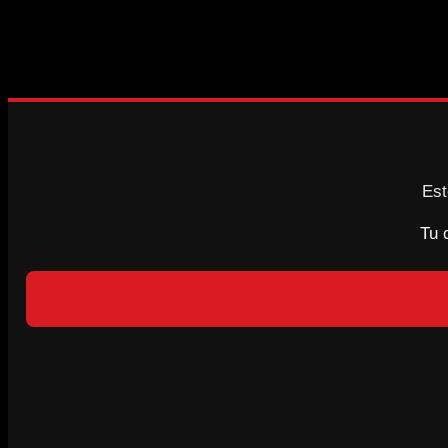
10 de mayo de 2026
BOLETÍN DIGITAL | AGOSTO 2026
Est
Tu 