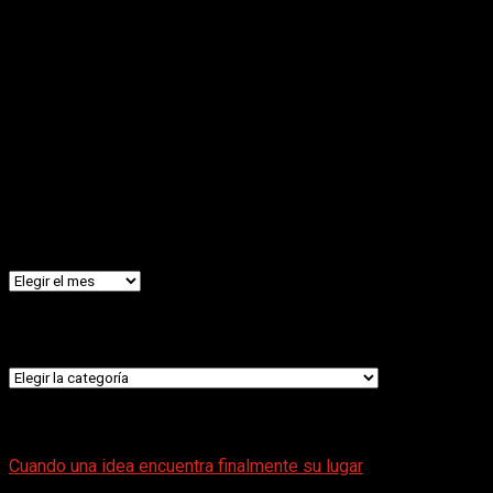
Nuestras Redes
Facebook
Instagram
Youtube
La Productora
Archivos
Archivos
Categorías
Categorías
LO ÚLTIMO
Cuando una idea encuentra finalmente su lugar