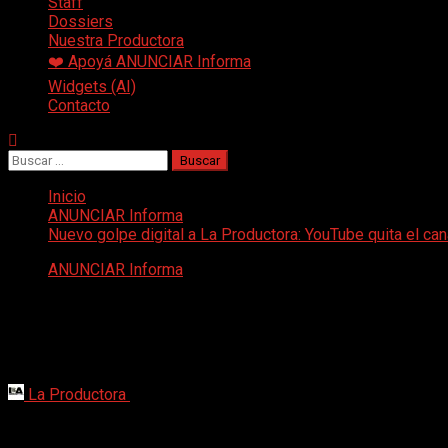
Staff
Dossiers
Nuestra Productora
❤️ Apoyá ANUNCIAR Informa
Widgets (AI)
Contacto
Buscar:
Inicio
ANUNCIAR Informa
Nuevo golpe digital a La Productora: YouTube quita el can
ANUNCIAR Informa
Nuevo golpe digital a La Productora: Yo
Confiamos en que la revisión sea objetiva y respetuosa del cont
supuestas infracciones que, podemos asegurar, no existen.
La Productora
10 de febrero de 2026