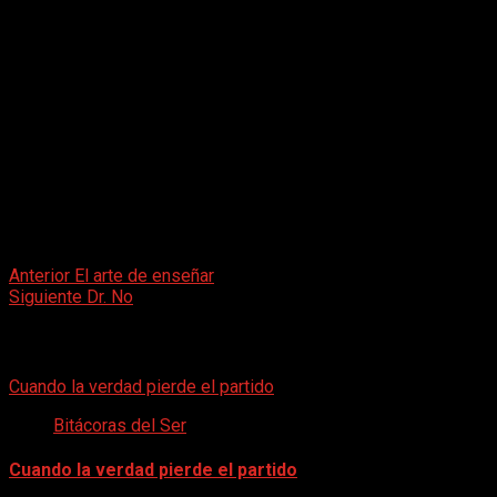
Por eso, si hoy tenés un amigo, llamalo. Si está cerca, abraza
Hay personas que pasan por nuestra vida y hay personas que, 
imprescindibles.
Post
Anterior
El arte de enseñar
Siguiente
Dr. No
navigation
Artículos Relacionados
Cuando la verdad pierde el partido
Bitácoras del Ser
Cuando la verdad pierde el partido