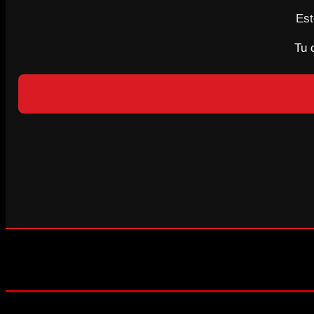
Est
Tu 
LEELO EN LÍNEA