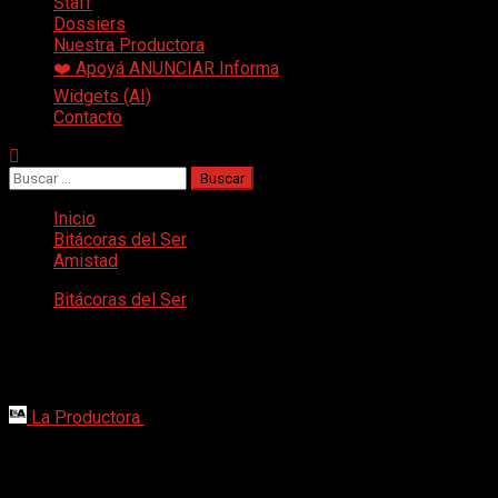
Staff
Dossiers
Nuestra Productora
❤️ Apoyá ANUNCIAR Informa
Widgets (AI)
Contacto
Buscar:
Inicio
Bitácoras del Ser
Amistad
Bitácoras del Ser
Amistad
Los seres humanos no sobrevivimos por ser los más fuertes ni 
La Productora
6 de julio de 2026
En julio, en algunas latitudes, se celebra el Día del Amigo, esp