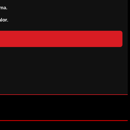
rma.
lor.